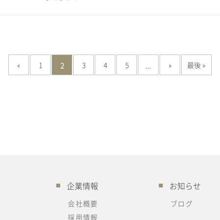
«
1
3
4
5
»
最後 »
2
...
企業情報
お知らせ
■
■
会社概要
ブログ
採用情報